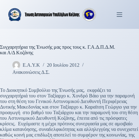
Μετάβαση
στο
περιεχόμενο
Συγχαρητήρια της Ένωσής μας προς τους κ. Γ.Α.Δ.Π.Δ.Μ.
και Α/Δ Κοζάνης
Ε.Α.Υ.Κ
20 Ιουλίου 2012
Ανακοινώσεις Δ.Σ.
Το Διοικητικό Συμβούλιο της Ένωσής μας, εκφράζει τα
συγχαρητήριά του στον Ταξίαρχο κ. Χονδρό Βάιο για την παραμονή
του στη θέση του Γενικού Αστυνομικού Διευθυντή Περιφέρειας
Δυτικής Μακεδονίας και στον Ταξίαρχο κ. Καραϊτση Γεώργιο για την
προαγωγή στο βαθμό του Ταξιάρχου και την παραμονή του στη θέση
του Αστυνομικού Διευθυντή Κοζάνης, έπειτα από τις πρόσφατες
κρίσεις. Ευχόμαστε η μέχρι πρότινος συνεργασία μας σε αμοιβαίο
κλίμα κατανόησης, συναδελφικότητας και αλληλεγγύης να συνεχιστεί
καθώς κοινή μας επιδίωξη αποτελεί το συμφέρον της κοινωνίας, της