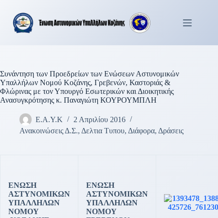
Μετάβαση
στο
περιεχόμενο
Συνάντηση των Προεδρείων των Ενώσεων Αστυνομικών
Υπαλλήλων Νομού Κοζάνης, Γρεβενών, Καστοριάς &
Φλώρινας με τον Υπουργό Εσωτερικών και Διοικητικής
Ανασυγκρότησης κ. Παναγιώτη ΚΟΥΡΟΥΜΠΛΗ
Ε.Α.Υ.Κ
2 Απριλίου 2016
Ανακοινώσεις Δ.Σ.
,
Δελτια Τυπου
,
Διάφορα
,
Δράσεις
ΕΝΩΣΗ
ΕΝΩΣΗ
ΑΣΤΥΝΟΜΙΚΩΝ
ΑΣΤΥΝΟΜΙΚΩΝ
ΥΠΑΛΛΗΛΩΝ
ΥΠΑΛΛΗΛΩΝ
ΝΟΜΟΥ
ΝΟΜΟΥ