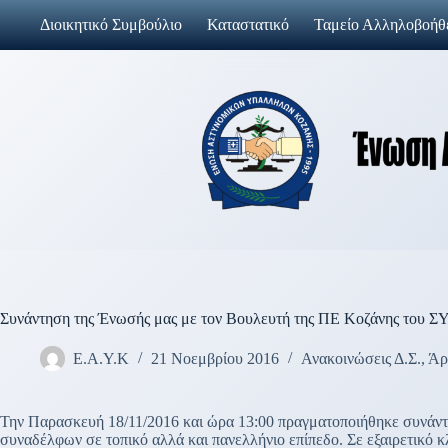
Μετάβαση
Διοικητικό Συμβούλιο
Καταστατικό
Ταμείο Αλληλοβοήθ
στο
περιεχόμενο
Συνάντηση της Ένωσής μας με τον Βουλευτή της ΠΕ Κοζάνης το
Ε.Α.Υ.Κ
21 Νοεμβρίου 2016
Ανακοινώσεις Δ.Σ.
,
Άρ
Την Παρασκευή 18/11/2016 και ώρα 13:00 πραγματοποιήθηκε συνά
συναδέλφων σε τοπικό αλλά και πανελλήνιο επίπεδο. Σε εξαιρετικό 