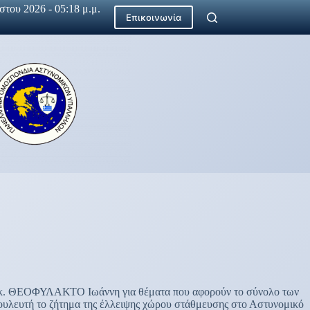
του 2026 - 05:18 μ.μ.
Επικοινωνία
Α κ. ΘΕΟΦΥΛΑΚΤΟ Ιωάννη για θέματα που αφορούν το σύνολο των
 Βουλευτή το ζήτημα της έλλειψης χώρου στάθμευσης στο Αστυνομικό