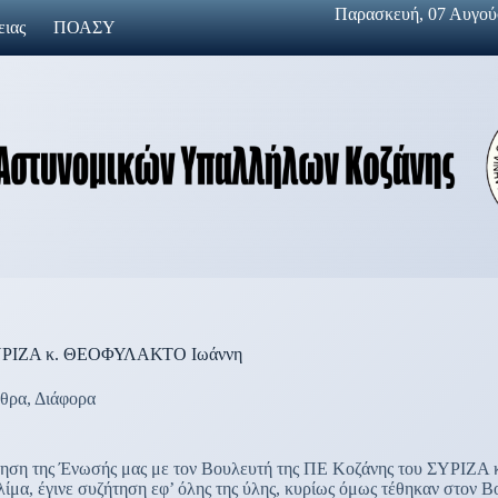
Παρασκευή, 07 Αυγούσ
ειας
ΠΟΑΣΥ
υ ΣΥΡΙΖΑ κ. ΘΕΟΦΥΛΑΚΤΟ Ιωάννη
θρα
,
Διάφορα
ντηση της Ένωσής μας με τον Βουλευτή της ΠΕ Κοζάνης του ΣΥΡΙΖ
κλίμα, έγινε συζήτηση εφ’ όλης της ύλης, κυρίως όμως τέθηκαν στον