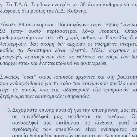
γ. Το Τ.Δ.Λ. Σερβίων ενισχύει με 30 άτομα καθημερινά τις
διάφορες Υπηρεσίες της Α.Δ. Κοζάνης.
Σύνολο 89 αστυνομικοί. Πόσοι φύγανε στον ‘Εβρο; Σύνολο
93 (στην ουσία περισσότεροι λόγω
Frontex
). Όπε
μεθερμηνευόμενον εστί
ότι χωρίς αυτούς οι Υπηρεσίες δε
λειτουργούν. Και ακόμη δεν άρχισαν οι αυξημένες ανάγκες
καθώς τα δικαστήρια είναι κλειστά. Μόλις αρχίσουν οι
μεταγωγές κρατουμένων από τις φυλακές να δούμε εάν θα
υπάρχει έστω και ένα περιπολικό να αστυνομεύει.
Συνεπώς ¨ουαί” στους τοπικούς άρχοντες και στη βουλευτή
που ενδιαφέρθηκαν για το καλό του κοινωνικού συνόλου και
εύγε σε αυτούς που είτε αδιαφορούν είτε επικροτούν το
ξεγύμνωμα των αστυνομικών υπηρεσιών.
Δεχόμαστε επίσης κριτική για την επισήμανση μας ότι
οι συνάδελφοί μας εκτίθενται σε κίνδυνο. Οι
συνάδελφοί μας εκτίθενται σε κίνδυνο, γιατί ο
σχεδιασμός των υπευθύνων είναι ανύπαρκτος σε
σημείο διάπραξης ποινικών αδικημάτων. Δεν μπορεί να