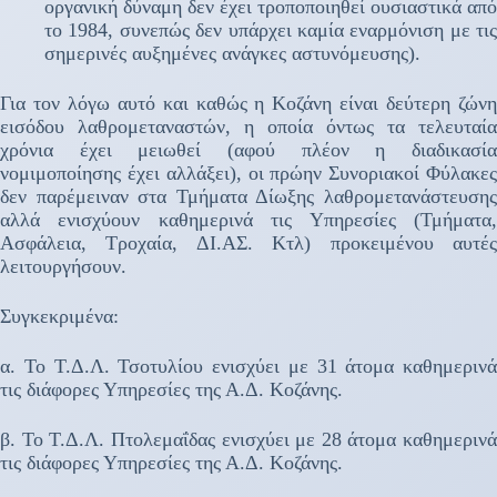
οργανική δύναμη δεν έχει τροποποιηθεί ουσιαστικά από
το 1984, συνεπώς δεν υπάρχει καμία εναρμόνιση με τις
σημερινές αυξημένες ανάγκες αστυνόμευσης).
Για τον λόγω αυτό και καθώς η Κοζάνη είναι δεύτερη ζώνη
εισόδου λαθρομεταναστών, η οποία όντως τα τελευταία
χρόνια έχει μειωθεί (αφού πλέον η διαδικασία
νομιμοποίησης έχει αλλάξει), οι πρώην Συνοριακοί Φύλακες
δεν παρέμειναν στα Τμήματα Δίωξης λαθρομετανάστευσης
αλλά ενισχύουν καθημερινά τις Υπηρεσίες (Τμήματα,
Ασφάλεια, Τροχαία, ΔΙ.ΑΣ. Κτλ) προκειμένου αυτές
λειτουργήσουν.
Συγκεκριμένα:
α. Το Τ.Δ.Λ. Τσοτυλίου ενισχύει με 31 άτομα καθημερινά
τις διάφορες Υπηρεσίες της Α.Δ. Κοζάνης.
β. Το Τ.Δ.Λ. Πτολεμαΐδας ενισχύει με 28 άτομα καθημερινά
τις διάφορες Υπηρεσίες της Α.Δ. Κοζάνης.