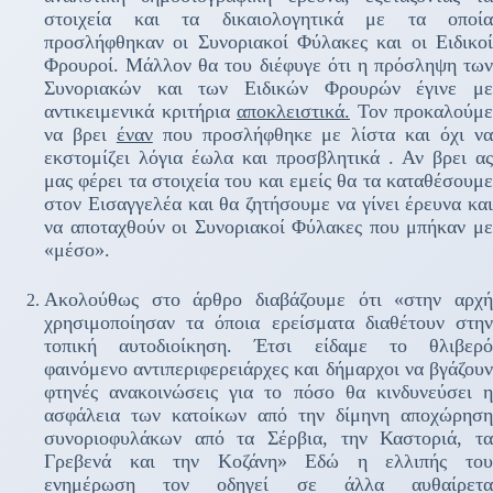
στοιχεία και τα δικαιολογητικά με τα οποία
προσλήφθηκαν οι Συνοριακοί Φύλακες και οι Ειδικοί
Φρουροί. Μάλλον θα του διέφυγε ότι η πρόσληψη των
Συνοριακών και των Ειδικών Φρουρών έγινε με
αντικειμενικά κριτήρια
αποκλειστικά.
Τον προκαλούμε
να βρει
έναν
που προσλήφθηκε με λίστα και όχι ν
εκστομίζει λόγια έωλα και προσβλητικά . Αν βρει ας
μας φέρει τα στοιχεία του και εμείς θα τα καταθέσουμε
στον Εισαγγελέα και θα ζητήσουμε να γίνει έρευνα και
να αποταχθούν οι Συνοριακοί Φύλακες που μπήκαν με
«μέσο».
Ακολούθως στο άρθρο διαβάζουμε ότι «στην αρχή
χρησιμοποίησαν τα όποια ερείσματα διαθέτουν στην
τοπική αυτοδιοίκηση. Έτσι είδαμε το θλιβερό
φαινόμενο αντιπεριφερειάρχες και δήμαρχοι να βγάζουν
φτηνές ανακοινώσεις για το πόσο θα κινδυνεύσει η
ασφάλεια των κατοίκων από την δίμηνη αποχώρηση
συνοριοφυλάκων από τα Σέρβια, την Καστοριά, τα
Γρεβενά και την Κοζάνη» Εδώ η ελλιπής του
ενημέρωση τον οδηγεί σε άλλα αυθαίρετα