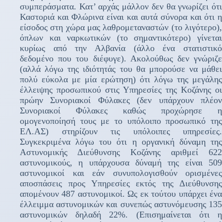
συμπεράσματα. Κατ’ αρχάς μάλλον δεν θα γνωρίζει ότι
Καστοριά και Φλώρινα είναι και αυτά σύνορα και ότι η
είσοδος στη χώρα μας λαθρομεταναστών (το λιγότερο),
όπλων και ναρκωτικών (το σημαντικότερο) γίνεται
κυρίως από την Αλβανία (άλλο ένα στατιστικό
δεδομένο που του διέφυγε). Ακολούθως δεν γνώριζε
(αλλά λόγω της ιδιότητάς του θα μπορούσε να μάθει
πολύ εύκολα με μία ερώτηση) ότι λόγω της μεγάλης
έλλειψης προσωπικού στις Υπηρεσίες της Κοζάνης οι
πρώην Συνοριακοί Φύλακες (δεν υπάρχουν πλέον
Συνοριακοί Φύλακες καθώς προχώρησε η
ομογενοποίησή τους με το υπόλοιπο προσωπικό της
ΕΛ.ΑΣ) στηρίζουν τις υπόλοιπες υπηρεσίες.
Συγκεκριμένα λόγω του ότι η οργανική δύναμη της
Αστυνομικής Διεύθυνσης Κοζάνης αριθμεί 622
αστυνομικούς, η υπάρχουσα δύναμή της είναι 509
αστυνομικοί και εάν συνυπολογισθούν ορισμένες
αποσπάσεις προς Υπηρεσίες εκτός της Διεύθυνσης
απομένουν 487 αστυνομικοί. Ως εκ τούτου υπάρχει ένα
έλλειμμα αστυνομικών και συνεπώς αστυνόμευσης 135
αστυνομικών δηλαδή 22%. (Επισημαίνεται ότι η