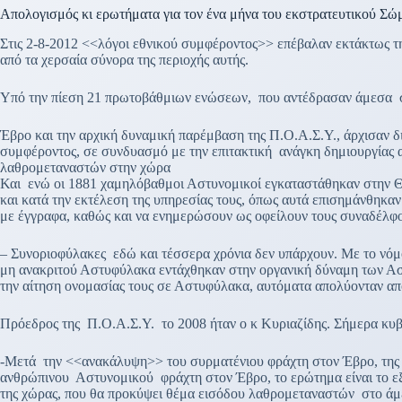
Απολογισμός κι ερωτήματα για τον ένα μήνα του εκστρατευτικού Σώ
Στις 2-8-2012 <<λόγοι εθνικού συμφέροντος>> επέβαλαν εκτάκτως τ
από τα χερσαία σύνορα της περιοχής αυτής.
Υπό την πίεση 21 πρωτοβάθμιων ενώσεων, που αντέδρασαν άμεσα σ
Έβρο και την αρχική δυναμική παρέμβαση της Π.Ο.Α.Σ.Υ., άρχισαν δ
συμφέροντος, σε συνδυασμό με την επιτακτική ανάγκη δημιουργίας 
λαθρομεταναστών στην χώρα
Και ενώ οι 1881 χαμηλόβαθμοι Αστυνομικοί εγκαταστάθηκαν στην Θρ
και κατά την εκτέλεση της υπηρεσίας τους, όπως αυτά επισημάνθηκα
με έγγραφα, καθώς και να ενημερώσουν ως οφείλουν τους συναδέλφο
– Συνοριοφύλακες εδώ και τέσσερα χρόνια δεν υπάρχουν. Με το νό
μη ανακριτού Αστυφύλακα εντάχθηκαν στην οργανική δύναμη των Ασ
την αίτηση ονομασίας τους σε Αστυφύλακα, αυτόματα απολύονταν απ
Πρόεδρος της Π.Ο.Α.Σ.Υ. το 2008 ήταν ο κ Κυριαζίδης. Σήμερα κυβ
-Μετά την <<ανακάλυψη>> του συρματένιου φράχτη στον Έβρο, της 
ανθρώπινου Αστυνομικού φράχτη στον Έβρο, το ερώτημα είναι το εξ
της χώρας, που θα προκύψει θέμα εισόδου λαθρομεταναστών στο άμεσ