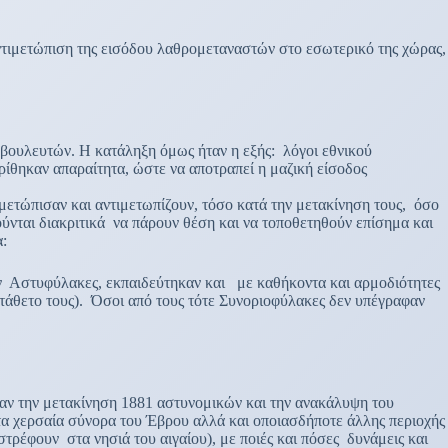
ντιμετώπιση της εισόδου λαθρομεταναστών στο εσωτερικό της χώρας,
 βουλευτών. Η κατάληξη όμως ήταν η εξής: λόγοι εθνικού
ίθηκαν απαραίτητα, ώστε να αποτραπεί η μαζική είσοδος
ετώπισαν και αντιμετωπίζουν, τόσο κατά την μετακίνηση τους, όσο
νται διακριτικά να πάρουν θέση και να τοποθετηθούν επίσημα και
:
 Αστυφύλακες, εκπαιδεύτηκαν και με καθήκοντα και αρμοδιότητες
άθετο τους). Όσοι από τους τότε Συνοριοφύλακες δεν υπέγραφαν
αν την μετακίνηση 1881 αστυνομικών και την ανακάλυψη του
τα χερσαία σύνορα του Έβρου αλλά και οποιασδήποτε άλλης περιοχής
ρέφουν στα νησιά του αιγαίου), με ποιές και πόσες δυνάμεις και