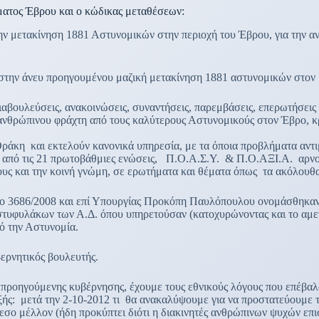
ματος Έβρου και ο κώδικας μεταθέσεων:
ην μετακίνηση 1881 Αστυνομικών στην περιοχή του Έβρου, για την α
την άνευ προηγουμένου μαζική μετακίνηση 1881 αστυνομικών στον
ιαβουλεύσεις, ανακοινώσεις, συναντήσεις, παρεμβάσεις, επερωτήσεις
ανθρώπινου φράχτη από τους καλύτερους Αστυνομικούς στον Έβρο, κρ
άκη και εκτελούν κανονικά υπηρεσία, με τα όποια προβλήματα αντιμ
ν από τις 21 πρωτοβάθμιες ενώσεις, Π.Ο.Α.Σ.Υ. & Π.Ο.ΑΞΙ.Α. αρνού
υς και την κοινή γνώμη, σε ερωτήματα και θέματα όπως τα ακόλουθα
μο 3686/2008 και επί Υπουργίας Προκόπη Παυλόπουλου ονομάσθηκαν
τυφυλάκων των Α.Δ. όπου υπηρετούσαν (κατοχυρώνοντας και το αμετ
ό την Αστυνομία.
ερνητικός βουλευτής.
προηγούμενης κυβέρνησης, έχουμε τους εθνικούς λόγους που επέβαλ
ής: μετά την 2-10-2012 τι θα ανακαλύψουμε για να προστατεύουμε 
ο μέλλον (ήδη προκύπτει διότι η διακινητές ανθρώπινων ψυχών επιστ