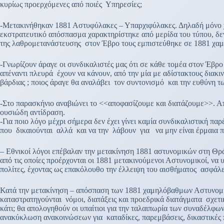
κυρίως προερχόμενες από ποιές Υπηρεσίες;
-Μετακινήθηκαν 1881 Αστυφύλακες – Υπαρχιφύλακες. Δηλαδή μόνο χα
εκστρατευτικό απόσπασμα χαρακτηρίστηκε από μερίδα του τύπου, δεν
της λαθρομετανάστευσης στον Έβρο τους εμπιστεύθηκε σε 1881 χα
-Γνωρίζουν άραγε οι συνδικαλιστές μας ότι σε κάθε τομέα στον Έβρο 
απέναντι πλευρά έχουν να κάνουν, από την μία με αδίστακτους δια
βάρδιας ; ποιος άραγε θα αναλάβει τον συντονισμό και την ευθύνη
-Στο παρασκήνιο αναβιώνει το <<αποφασίζουμε και διατάζουμε>>. Α
ουσιώδη αντίδραση.
-Για ποιο λόγο μέχρι σήμερα δεν έχει γίνει καμία συνδικαλιστική 
που δικαιούνται αλλά και να την λάβουν για να μην είναι έρμαια 
– Εθνικοί λόγοι επέβαλαν την μετακίνηση 1881 αστυνομικών στη Θρά
από τις οποίες προέρχονται οι 1881 μετακινούμενοι Αστυνομικοί, ν
πολίτες, έχοντας ως επακόλουθο την έλλειψη του αισθήματος ασφάλεια
Κατά την μετακίνηση – απόσπαση των 1881 χαμηλόβαθμων Αστυνομικ
καταστρατηγούνται νόμοι, διατάξεις και προεδρικά διατάγματα σχετι
κάτι; θα απολογηθούν οι υπαίτιοι για την ταλαιπωρία των συναδέλφ
ανακύκλωση ανακοινώσεων για καταδίκες, παρεμβάσεις, δικαστικές π