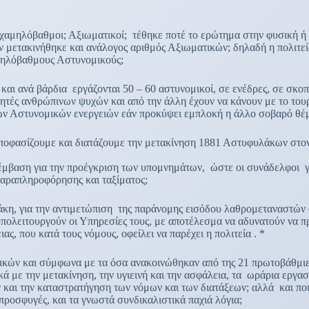
μηλόβαθμοι; Αξιωματικοί; τέθηκε ποτέ το ερώτημα στην φυσική ή πο
 μετακινήθηκε και ανάλογος αριθμός Αξιωματικών; δηλαδή η πολιτεί
μηλόβαθμους Αστυνομικούς;
και ανά βάρδια εργάζονται 50 – 60 αστυνομικοί, σε ενέδρες, σε σκοπ
κινητές ανθρώπινων ψυχών και από την άλλη έχουν να κάνουν με το 
 των Αστυνομικών ενεργειών εάν προκύψει εμπλοκή η άλλο σοβαρό θέ
ποφασίζουμε και διατάζουμε την μετακίνηση 1881 Αστυφυλάκων στον 
παρέμβαση για την προέγκριση των υπομνημάτων, ώστε οι συνάδελφοι 
παραπληροφόρησης και ταξίματος;
κη, για την αντιμετώπιση της παράνομης εισόδου λαθρομεταναστών στ
α υπολειτουργούν οι Υπηρεσίες τους, με αποτέλεσμα να αδυνατούν ν
ς, που κατά τους νόμους, οφείλει να παρέχει η πολιτεία . *
ών και σύμφωνα με τα όσα ανακοινώθηκαν από της 21 πρωτοβάθμιες
κά με την μετακίνηση, την υγιεινή και την ασφάλεια, τα ωράρια εργα
ων και την καταστρατήγηση των νόμων και των διατάξεων; αλλά και π
ροσφυγές, και τα γνωστά συνδικαλιστικά παχιά λόγια;