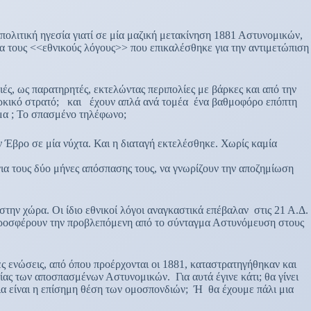
λιτική ηγεσία γιατί σε μία μαζική μετακίνηση 1881 Αστυνομικών,
α τους <<εθνικούς λόγους>> που επικαλέσθηκε για την αντιμετώπιση
ιές, ως παρατηρητές, εκτελώντας περιπολίες με βάρκες και από την
τουρκικό στρατό; και έχουν απλά ανά τομέα ένα βαθμοφόρο επόπτη
μα ; Το σπασμένο τηλέφωνο;
Έβρο σε μία νύχτα. Και η διαταγή εκτελέσθηκε. Χωρίς καμία
για τους δύο μήνες απόσπασης τους, να γνωρίζουν την αποζημίωση
ην χώρα. Οι ίδιο εθνικοί λόγοι αναγκαστικά επέβαλαν στις 21 Α.Δ.
α προσφέρουν την προβλεπόμενη από το σύνταγμα Αστυνόμευση στους
 ενώσεις, από όπου προέρχονται οι 1881, καταστρατηγήθηκαν και
σίας των αποσπασμένων Αστυνομικών. Για αυτά έγινε κάτι; θα γίνει
οια είναι η επίσημη θέση των ομοσπονδιών; Ή θα έχουμε πάλι μια