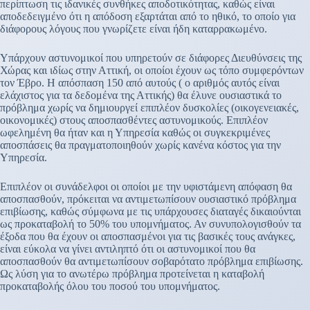
περίπτωση τις ιδανικές συνθήκες αποδοτικότητας, καθώς είναι
αποδεδειγμένο ότι η απόδοση εξαρτάται από το ηθικό, το οποίο για
διάφορους λόγους που γνωρίζετε είναι ήδη καταρρακωμένο.
Υπάρχουν αστυνομικοί που υπηρετούν σε διάφορες Διευθύνσεις της
Χώρας και ιδίως στην Αττική, οι οποίοι έχουν ως τόπο συμφερόντων
τον Έβρο. Η απόσπαση 150 από αυτούς ( ο αριθμός αυτός είναι
ελάχιστος για τα δεδομένα της Αττικής) θα έλυνε ουσιαστικά το
πρόβλημα χωρίς να δημιουργεί επιπλέον δυσκολίες (οικογενειακές,
οικονομικές) στους αποσπασθέντες αστυνομικούς. Επιπλέον
ωφελημένη θα ήταν και η Υπηρεσία καθώς οι συγκεκριμένες
αποσπάσεις θα πραγματοποιηθούν χωρίς κανένα κόστος για την
Υπηρεσία.
Επιπλέον οι συνάδελφοι οι οποίοι με την υφιστάμενη απόφαση θα
αποσπασθούν, πρόκειται να αντιμετωπίσουν ουσιαστικό πρόβλημα
επιβίωσης, καθώς σύμφωνα με τις υπάρχουσες διαταγές δικαιούνται
ως προκαταβολή το 50% του υπομνήματος. Αν συνυπολογισθούν τα
έξοδα που θα έχουν οι αποσπασμένοι για τις βασικές τους ανάγκες,
είναι εύκολα να γίνει αντιληπτό ότι οι αστυνομικοί που θα
αποσπασθούν θα αντιμετωπίσουν σοβαρότατο πρόβλημα επιβίωσης.
Ως λύση για το ανωτέρω πρόβλημα προτείνεται η καταβολή
προκαταβολής όλου του ποσού του υπομνήματος.