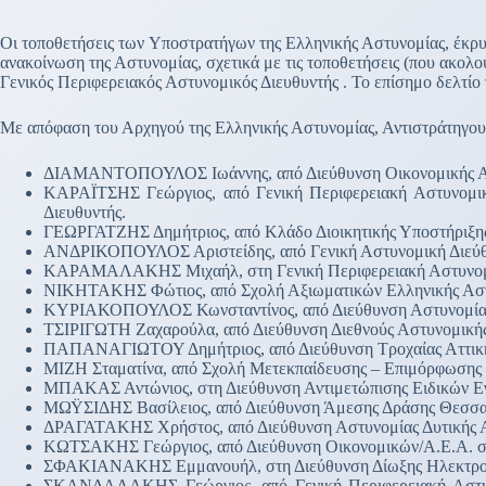
Οι τοποθετήσεις των Υποστρατήγων της Ελληνικής Αστυνομίας, έκρυ
ανακοίνωση της Αστυνομίας, σχετικά με τις τοποθετήσεις (που ακο
Γενικός Περιφερειακός Αστυνομικός Διευθυντής . Το επίσημο δελτίο 
Με απόφαση του Αρχηγού της Ελληνικής Αστυνομίας, Αντιστράτηγου 
ΔΙΑΜΑΝΤΟΠΟΥΛΟΣ Ιωάννης, από Διεύθυνση Οικονομικής Αστυν
ΚΑΡΑΪΤΣΗΣ Γεώργιος, από Γενική Περιφερειακή Αστυνομική
Διευθυντής.
ΓΕΩΡΓΑΤΖΗΣ Δημήτριος, από Κλάδο Διοικητικής Υποστήριξης
ΑΝΔΡΙΚΟΠΟΥΛΟΣ Αριστείδης, από Γενική Αστυνομική Διεύθυνσ
ΚΑΡΑΜΑΛΑΚΗΣ Μιχαήλ, στη Γενική Περιφερειακή Αστυνομική 
ΝΙΚΗΤΑΚΗΣ Φώτιος, από Σχολή Αξιωματικών Ελληνικής Αστυν
ΚΥΡΙΑΚΟΠΟΥΛΟΣ Κωνσταντίνος, από Διεύθυνση Αστυνομίας Κο
ΤΣΙΡΙΓΩΤΗ Ζαχαρούλα, από Διεύθυνση Διεθνούς Αστυνομικής
ΠΑΠΑΝΑΓΙΩΤΟΥ Δημήτριος, από Διεύθυνση Τροχαίας Αττικής
ΜΙΖΗ Σταματίνα, από Σχολή Μετεκπαίδευσης – Επιμόρφωσης Ε
ΜΠΑΚΑΣ Αντώνιος, στη Διεύθυνση Αντιμετώπισης Ειδικών Εγκ
ΜΩΫΣΙΔΗΣ Βασίλειος, από Διεύθυνση Άμεσης Δράσης Θεσσαλο
ΔΡΑΓΑΤΑΚΗΣ Χρήστος, από Διεύθυνση Αστυνομίας Δυτικής Ατ
ΚΩΤΣΑΚΗΣ Γεώργιος, από Διεύθυνση Οικονομικών/Α.Ε.Α. στο
ΣΦΑΚΙΑΝΑΚΗΣ Εμμανουήλ, στη Διεύθυνση Δίωξης Ηλεκτρονικ
ΣΚΑΝΔΑΛΑΚΗΣ Γεώργιος, από Γενική Περιφερειακή Αστυνομ