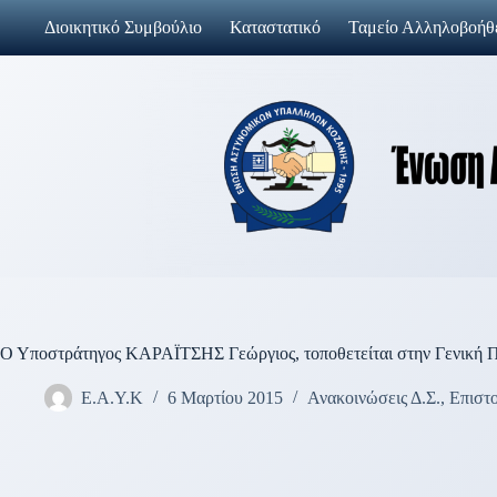
Μετάβαση
Διοικητικό Συμβούλιο
Καταστατικό
Ταμείο Αλληλοβοήθ
στο
περιεχόμενο
O Yποστράτηγος ΚΑΡΑΪΤΣΗΣ Γεώργιος, τοποθετείται στην Γενική Πε
Ε.Α.Υ.Κ
6 Μαρτίου 2015
Ανακοινώσεις Δ.Σ.
,
Επιστ