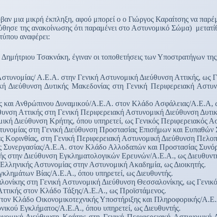
βαν μια μικρή έκπληξη, αφού μπορεί ο ο Γιώργος Καραίτσης να παρέ
λούθησε της ανακοίνωσης ότι παραμένει στο Αστυνομικό Σώμα) μετατ
τύπου αναφέρει:
Δημήτριου Τσακνάκη, έγιναν οι τοποθετήσεις των Υποστρατήγων της
ομίας/ Α.Ε.Α. στην Γενική Αστυνομική Διεύθυνση Αττικής, ως Γε
 Διεύθυνση Δυτικής Μακεδονίας στη Γενική Περιφερειακή Αστυνο
 και Ανθρώπινου Δυναμικού/Α.Ε.Α. στον Κλάδο Ασφάλειας/Α.Ε.Α, 
η Αττικής στη Γενική Περιφερειακή Αστυνομική Διεύθυνση Δυτικής
Διεύθυνση Κρήτης, όπου υπηρετεί, ως Γενικός Περιφερειακός Αστ
ομίας στη Γενική Διεύθυνση Προστασίας Επισήμων και Ευπαθών Στ
ρινθίας, στη Γενική Περιφερειακή Αστυνομική Διεύθυνση Πελοπον
 Συνεργασίας/Α.Ε.Α. στον Κλάδο Αλλοδαπών και Προστασίας Συνό
 στην Διεύθυνση Εγκληματολογικών Ερευνών/Α.Ε.Α., ως Διευθυντ
λληνικής Αστυνομίας στην Αστυνομική Ακαδημία, ως Διοικητής.
λημάτων Βίας/Α.Ε.Α., όπου υπηρετεί, ως Διευθυντής.
νίκης στη Γενική Αστυνομική Διεύθυνση Θεσσαλονίκης, ως Γενικός
τικής στον Κλάδο Τάξης/Α.Ε.Α., ως Προϊστάμενος.
ν Κλάδο Οικονομικοτεχνικής Υποστήριξης και Πληροφορικής/Α.Ε.Α
ού Εγκλήματος/Α.Ε.Α., όπου υπηρετεί, ως Διευθυντής.
ική Διεύθυνση Κρήτης στη Γενική Περιφερειακή Αστυνομική Διε