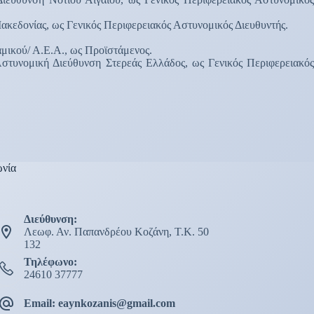
δονίας, ως Γενικός Περιφερειακός Αστυνομικός Διευθυντής.
ικού/ Α.Ε.Α., ως Προϊστάμενος.
υνομική Διεύθυνση Στερεάς Ελλάδος, ως Γενικός Περιφερειακός
ωνία
Διεύθυνση:
Λεωφ. Αν. Παπανδρέου Κοζάνη, Τ.Κ. 50
132
Τηλέφωνο:
24610 37777
Email: eaynkozanis@gmail.com