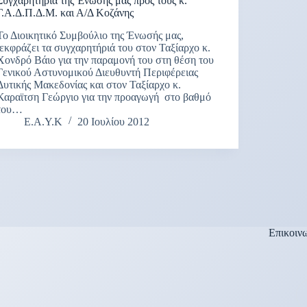
Συγχαρητήρια της Ένωσής μας προς τους κ.
Γ.Α.Δ.Π.Δ.Μ. και Α/Δ Κοζάνης
Το Διοικητικό Συμβούλιο της Ένωσής μας,
εκφράζει τα συγχαρητήριά του στον Ταξίαρχο κ.
Χονδρό Βάιο για την παραμονή του στη θέση του
Γενικού Αστυνομικού Διευθυντή Περιφέρειας
Δυτικής Μακεδονίας και στον Ταξίαρχο κ.
Καραϊτση Γεώργιο για την προαγωγή στο βαθμό
του…
Ε.Α.Υ.Κ
20 Ιουλίου 2012
Επικοιν